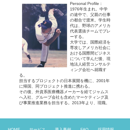
Personal Profile：
1976年生まれ。中学
の途中で、父親の仕事
の都合で渡米。学生時
代は、野球のアメリカ
代表選抜チームでプレ
ーする。
大学では、国際経済を
専攻しアメリカ社会に
おける国際間ビジネス
について学んだ後、現
地法人経営コンサルテ
ィング会社へ就職す
る。
担当するプロジェクトの日本展開を機に、2001年
に帰国、同プロジェクト推進に携わる。
その後、外資系医療機器メーカーを経てジャムス
へ入社、グループ会社も含めたマーケティング及
び事業推進業務を担当する。2013年より、現職。
HOME
サービス
導入事例
FAQ
採用情報