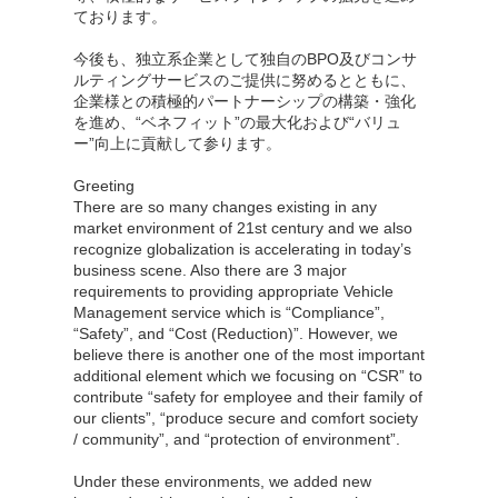
ております。
今後も、独立系企業として独自のBPO及びコンサ
ルティングサービスのご提供に努めるとともに、
企業様との積極的パートナーシップの構築・強化
を進め、“ベネフィット”の最大化および“バリュ
ー”向上に貢献して参ります。
Greeting
There are so many changes existing in any
market environment of 21st century and we also
recognize globalization is accelerating in today’s
business scene. Also there are 3 major
requirements to providing appropriate Vehicle
Management service which is “Compliance”,
“Safety”, and “Cost (Reduction)”. However, we
believe there is another one of the most important
additional element which we focusing on “CSR” to
contribute “safety for employee and their family of
our clients”, “produce secure and comfort society
/ community”, and “protection of environment”.
Under these environments, we added new