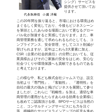
シング）サービスを
提供させて頂いてお
ります。
この20年間を振り返ると、市場における環境はめ
まぐるしく変化しており、今後もビジネスシーン
を筆頭としたあらゆる場面において更なるグロー
バル化が加速すると実感しております。また、車
両管理業務を通して求められるものとしても、コ
ンプライアンス、安全管理、そしてコスト削減が
挙げられますが、近年はこれら3大要素に加え、
CSR（企業の社会的責任）の分野においても、従
業員様およびそのご家族の安全をはじめ、安心な
社会づくりや環境保護へも貢献できるものである
と考えております。
この様な中、私ども株式会社ジャムスでは、設立
当初より『専門性』、『客観性』、『透明性』を
自社の最大の強みと掲げビジネスを展開して参り
ましたが、これらに『戦略性』を加え、適切な車
両管理の運用がもたらすあらゆる効果を企業様に
も改めてご認識頂ける様、BPOサービスは当然の
こと、コンサルティングサービスにも力を注ぐ
等、積極的なサービスラインアップの拡充を進め